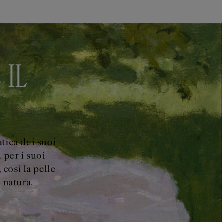
 IL
tica dei suoi
. per i suoi
così la pelle
 natura.