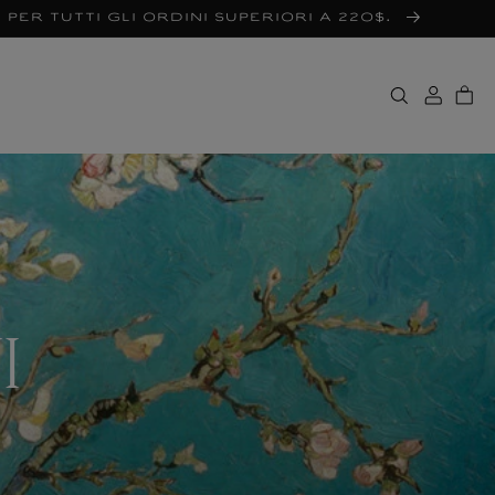
 per tutti gli ordini superiori a 220$.
I