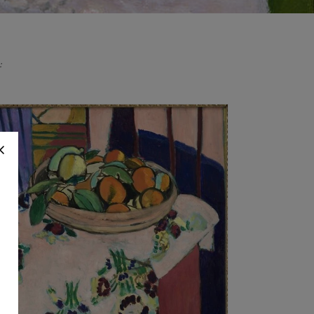
:
nippets/buly-
-modal line 605):
st be given a product