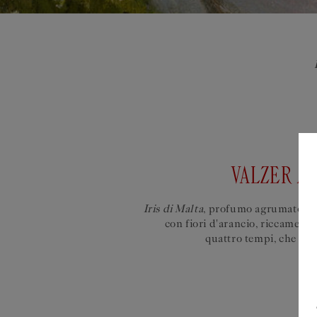
VALZER A
Iris di Malta
, profumo agrumato e ri
con fiori d'arancio, riccamente
quattro tempi, che ric