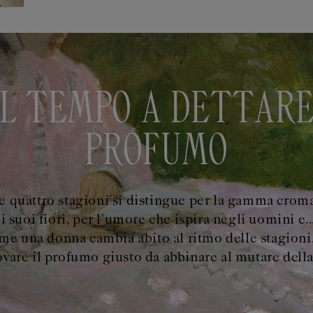
IL TEMPO A DETTARE
PROFUMO
 quattro stagioni si distingue per la gamma croma
 i suoi fiori, per l'umore che ispira negli uomini e..
e una donna cambia abito al ritmo delle stagioni, 
ovare il profumo giusto da abbinare al mutare della