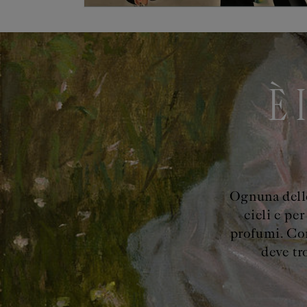
È 
Ognuna delle
cieli e per
profumi. Com
deve tr