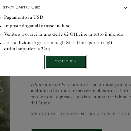
Ogni
punto
cardinale
Pagamento in
USD
hai
Imposte doganali e tasse incluse
i
suoi
Venite a trovarci in una delle 62 Officine in tutto il mondo
vantaggi...
Prima
La spedizione è gratuita negli Stati Uniti per tutti gli
di
ordini superiori a 220$.
iniziare
questa
Confirm
passeggiata
ROMANZO DI STAGIONE E FIO
officinale,
selezionare
il
Eliotropio del Perù
, un profumo punteggiato di d
luogo
di
melodioso bouquet primaverile: il cuore di fiori b
consegna:
con le note legnose e speziate in una partizione 
dell'anno.
BOUQUET DI PRIMAVERA, PIERRE-AUGUSTE RENOIR,