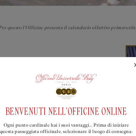
Per questo l'Officine presenta il calendario olfattivo primaverile
GRUMATO E BREZZA INSULARE
nvigorente, rivela foglie di citronella intrecciate
Liquid error (s
 ornati di patchouli e incenso. Un valzer solare in
personalisation
hiama in un flacone tutta l'allegria mediterranea.
product form mu
BENVENUTI NELL'OFFICINE ONLINE
NATURA MORTA CON ARANCE, HENRI MATISSE, 1912
Ogni punto cardinale hai i suoi vantaggi... Prima di iniziare
questa passeggiata officinale, selezionare il luogo di consegna:
SPRING PERFUMES