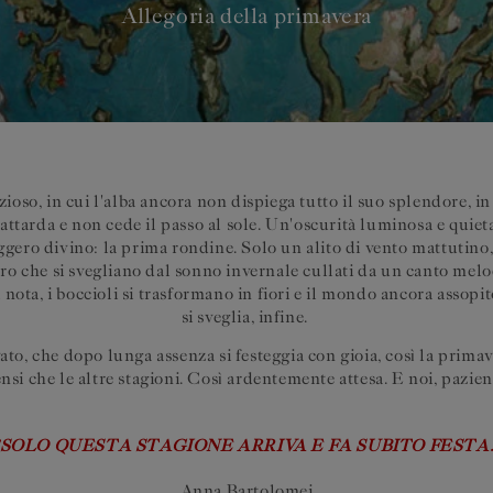
Allegoria della primavera
zioso, in cui l'alba ancora non dispiega tutto il suo splendore, in 
 attarda e non cede il passo al sole. Un'oscurità luminosa e quiet
ggero divino: la prima rondine. Solo un alito di vento mattutino,
ro che si svegliano dal sonno invernale cullati da un canto melo
nota, i boccioli si trasformano in fiori e il mondo ancora assopi
si sveglia, infine.
o, che dopo lunga assenza si festeggia con gioia, così la primav
tensi che le altre stagioni. Così ardentemente attesa. E noi, pazie
"SOLO QUESTA STAGIONE ARRIVA E FA SUBITO FESTA.