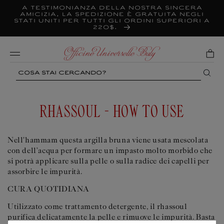
Vai
A testimonianza della nostra sincera
direttamente
amicizia, la spedizione è gratuita negli
ai contenuti
Stati Uniti per tutti gli ordini superiori a
220$.
Mobile
Search
RHASSOUL - HOW TO USE
Nell'hammam questa argilla bruna viene usata mescolata
con dell’acqua per formare un impasto molto morbido che
si potrà applicare sulla pelle o sulla radice dei capelli per
assorbire le impurità.
CURA QUOTIDIANA
Utilizzato come trattamento detergente, il rhassoul
purifica delicatamente la pelle e rimuove le impurità. Basta