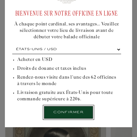
BIENVENUE SUR NOTRE OFFICINE EN LIGNE
Liquid error (snippets/buly-
COMMANDER
COMMANDER
personalisation-modal line 605): product
form must be given a product
À chaque point cardinal, ses avantages... Veuillez
sélectionner votre lieu de livraison avant de
débuter votre balade officinale
À
chaque
TOUTE LA BEAUTÉ DU MONDE
point
Acheter en
USD
cardinal,
Droits de douane et taxes inclus
ses
Transmettre et faire évoluer chaque jour le patrimoine de
avantages...
Rendez-nous visite dans l'une des 62 officines
Veuillez
la beauté, s'inspirant de l'excellence du passé et offrant le
à travers le monde
sélectionner
meilleur du présent
votre
Livraison gratuite aux États-Unis pour toute
lieu
commande supérieure à 220$.
de
livraison
Confirmer
avant
de
débuter
votre
balade