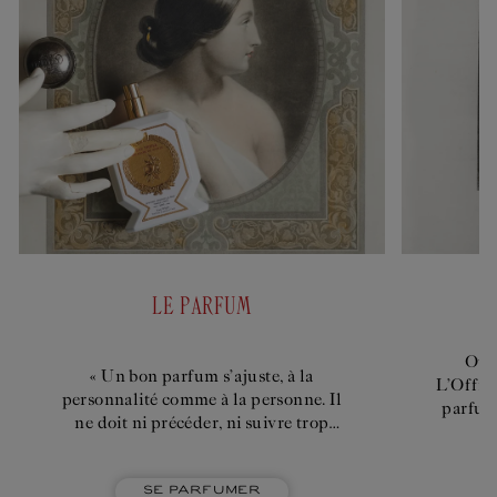
officinale
LE PARFUM
Ou l
« Un bon parfum s’ajuste, à la
L’Offici
personnalité comme à la personne. Il
parfum
ne doit ni précéder, ni suivre trop
avec s
intensément celui qui le porte, il
n’émane pas de façon impérieuse. »
Se parfumer