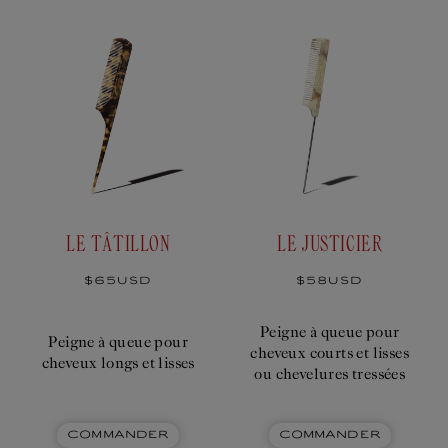
T
I
O
N
:
LE TÂTILLON
LE JUSTICIER
Prix
$65USD
Prix
$58USD
habituel
habituel
Peigne à queue pour
Peigne à queue pour
cheveux courts et lisses
cheveux longs et lisses
ou chevelures tressées
COMMANDER
COMMANDER